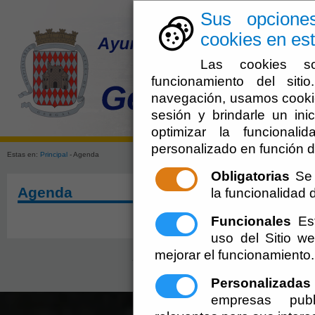
Sus opcione
cookies en est
Las cookies so
funcionamiento del sit
navegación, usamos cookie
sesión y brindarle un inic
El Ayuntami
optimizar la funcionali
personalizado en función d
Estas en:
Principal
- Agenda
Obligatorias
Se 
Agenda
la funcionalidad de
Funcionales
Est
uso del Sitio 
mejorar el funcionamiento.
Ayuntamiento de Gérgal (CIF: P-0405000-A)
- Plaz
ayuntamiento@gergal.es
-
Aviso Legal
Personalizadas
empresas publ