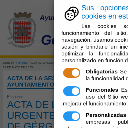
Sus opcione
cookies en est
Las cookies so
funcionamiento del sit
navegación, usamos cookie
sesión y brindarle un inic
El Ayuntami
optimizar la funcionali
personalizado en función d
Estas en:
Principal
- ACTA DE LA SESIÓN EXTRAORDINARIA Y URGENTE DEL PLENO DEL
19 DE MAYO DE 2025
Obligatorias
Se 
ACTA DE LA SESIÓN EXTRAORDINARIA 
la funcionalidad de
AYUNTAMIENTO DE GÉRGAL DE 19 DE M
Funcionales
Est
uso del Sitio 
Escuchar
ACTA DE LA SESIÓN EXT
mejorar el funcionamiento.
URGENTE DEL PLENO D
Personalizadas
empresas publ
DE GÉRGAL DE 19 DE MA