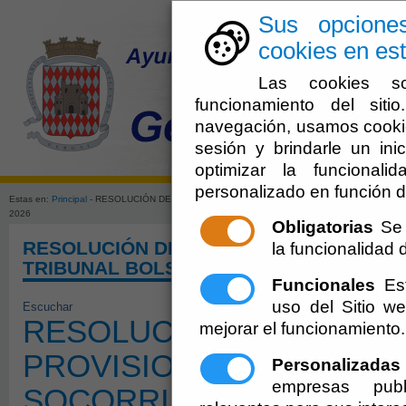
Sus opcione
cookies en est
Las cookies so
funcionamiento del sit
navegación, usamos cookie
sesión y brindarle un inic
El Ayuntami
optimizar la funcionali
personalizado en función d
Estas en:
Principal
- RESOLUCIÓN DE ALCALDÍA nº 143 LISTA PROVISIONAL ADMITIDOS 
2026
Obligatorias
Se 
RESOLUCIÓN DE ALCALDÍA nº 143 LISTA
la funcionalidad de
TRIBUNAL BOLSA SOCORRISTA 2026
Funcionales
Est
uso del Sitio 
Escuchar
RESOLUCIÓN DE ALCALDÍA
mejorar el funcionamiento.
PROVISIONAL ADMITIDO
Personalizadas
empresas publ
SOCORRISTA 2026