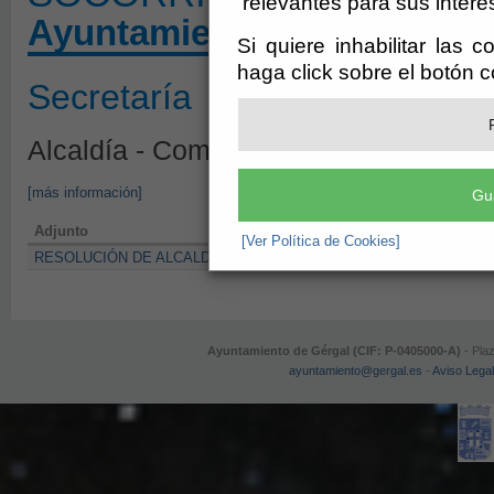
relevantes para sus intere
Ayuntamiento de Gérgal
Si quiere inhabilitar las 
haga click sobre el botón 
Secretaría
Alcaldía - Comunicaciones y Edictos 
[más información]
Gu
Adjunto
[Ver Política de Cookies]
RESOLUCIÓN DE ALCALDÍA nº 143 lista provisional admitidos y trabunal
Ayuntamiento de Gérgal (CIF: P-0405000-A)
- Plaz
ayuntamiento@gergal.es
-
Aviso Legal