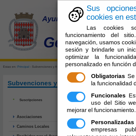
Sus opcione
cookies en est
Las cookies so
funcionamiento del sit
navegación, usamos cookie
sesión y brindarle un inic
El Ayuntami
optimizar la funcionali
personalizado en función d
Estas en:
Principal
- Subvenciones y Ayudas
Obligatorias
Se 
Subvenciones y Ayudas
la funcionalidad de
Funcionales
Est
Suscripciones
uso del Sitio 
mejorar el funcionamiento.
Asociaciones
Personalizadas
Caminos Locales
empresas publ