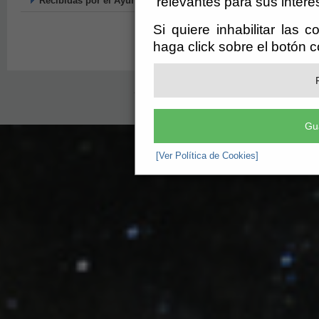
relevantes para sus intere
Recibidas por el Ayuntamiento
Si quiere inhabilitar las 
haga click sobre el botón 
Ayuntamiento de Gérgal (CIF: P-0405000-A)
- Plaz
ayuntamiento@gergal.es
-
Aviso Legal
Gu
[Ver Política de Cookies]